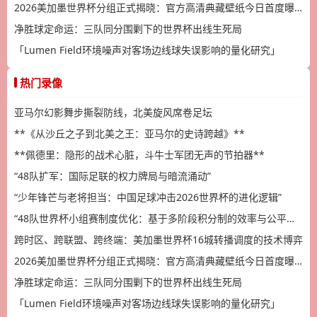
2026美加墨世界杯分组正式揭晓：官方高清典藏壁纸今日首度曝光
净胜球定命运：三队同分围剿下的世界杯出线生死局
「Lumen Field环境噪声对客场边线球失误影响的量化研究」
热门录像
亚马尔幻影舞步撕裂防线，北美旋风席卷足坛
**《从沙丘之子到北美之王：亚马尔的史诗跨越》**
**佩德里：隐形的战术心脏，斗牛士军团无声的节拍器**
“48队扩军：国际足联的权力牌局与暗流涌动”
“少年锋芒与老将担当：中国足球冲击2026世界杯的进化逻辑”
“48队世界杯小组赛制度优化：基于多阶段积分制的效率与公平均衡路径”
跨时区、跨联盟、跨终端：美加墨世界杯16城转播调度的技术博弈
2026美加墨世界杯分组正式揭晓：官方高清典藏壁纸今日首度曝光
净胜球定命运：三队同分围剿下的世界杯出线生死局
「Lumen Field环境噪声对客场边线球失误影响的量化研究」