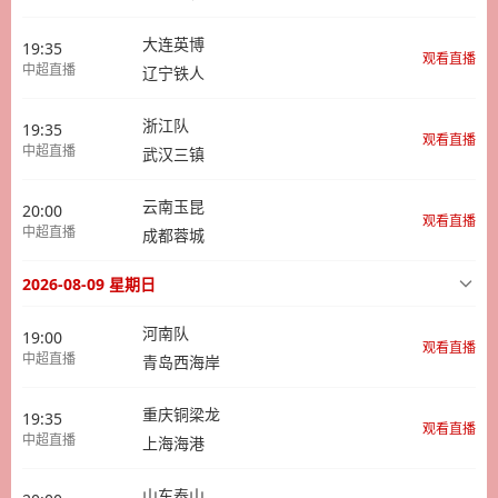
大连英博
19:35
观看直播
中超直播
辽宁铁人
浙江队
19:35
观看直播
中超直播
武汉三镇
云南玉昆
20:00
观看直播
中超直播
成都蓉城
2026-08-09 星期日
河南队
19:00
观看直播
中超直播
青岛西海岸
重庆铜梁龙
19:35
观看直播
中超直播
上海海港
山东泰山