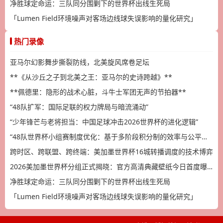
净胜球定命运：三队同分围剿下的世界杯出线生死局
「Lumen Field环境噪声对客场边线球失误影响的量化研究」
热门录像
亚马尔幻影舞步撕裂防线，北美旋风席卷足坛
**《从沙丘之子到北美之王：亚马尔的史诗跨越》**
**佩德里：隐形的战术心脏，斗牛士军团无声的节拍器**
“48队扩军：国际足联的权力牌局与暗流涌动”
“少年锋芒与老将担当：中国足球冲击2026世界杯的进化逻辑”
“48队世界杯小组赛制度优化：基于多阶段积分制的效率与公平均衡路径”
跨时区、跨联盟、跨终端：美加墨世界杯16城转播调度的技术博弈
2026美加墨世界杯分组正式揭晓：官方高清典藏壁纸今日首度曝光
净胜球定命运：三队同分围剿下的世界杯出线生死局
「Lumen Field环境噪声对客场边线球失误影响的量化研究」