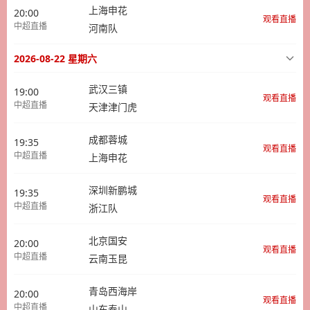
上海申花
20:00
观看直播
中超直播
河南队
2026-08-22 星期六
武汉三镇
19:00
观看直播
中超直播
天津津门虎
成都蓉城
19:35
观看直播
中超直播
上海申花
深圳新鹏城
19:35
观看直播
中超直播
浙江队
北京国安
20:00
观看直播
中超直播
云南玉昆
青岛西海岸
20:00
观看直播
中超直播
山东泰山