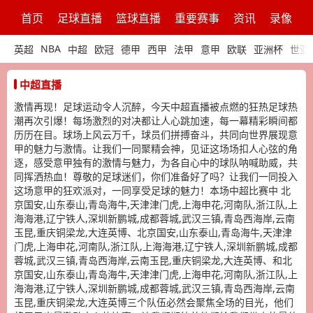
首页
足球直播
篮球直播
重要赛事
资讯
录像
NBA
英超
中超
欧冠
德甲
西甲
法甲
意甲
欧联
亚洲杯
世亚
中超直播
激情再现！足球运动令人沉醉，今天中超直播被点燃的狂热足球热
潮再次引爆！每场激烈的对决都让人心跳加速，每一幕精彩瞬间都
历历在目。球场上风云万千，球员们拼搏奋斗，共同向世界展现意
甲的魅力与激情。让我们一同聚精会神，见证这场场扣人心弦的角
逐，感受意甲独有的激情与魅力，为各自心中的球队呐喊助威，共
同挥洒热血！尊敬的足球迷们，你们准备好了吗？让我们一同投入
这场意甲的狂欢派对，一同享受足球的魅力！本场中超比赛中 北
京国安,山东泰山,青岛海牛,天津津门虎,上海申花,河南队,浙江队,上
海海港,辽宁铁人,深圳新鹏城,成都蓉城,武汉三镇,青岛西海岸,云南
玉昆,重庆铜梁龙,大连英博、北京国安,山东泰山,青岛海牛,天津津
门虎,上海申花,河南队,浙江队,上海海港,辽宁铁人,深圳新鹏城,成都
蓉城,武汉三镇,青岛西海岸,云南玉昆,重庆铜梁龙,大连英博、和北
京国安,山东泰山,青岛海牛,天津津门虎,上海申花,河南队,浙江队,上
海海港,辽宁铁人,深圳新鹏城,成都蓉城,武汉三镇,青岛西海岸,云南
玉昆,重庆铜梁龙,大连英博三个队伍必然会聚焦全场的目光，他们