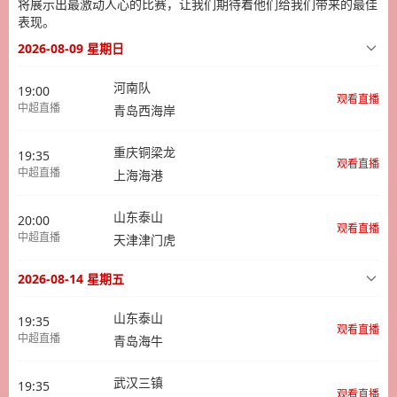
将展示出最激动人心的比赛，让我们期待着他们给我们带来的最佳
表现。
2026-08-09 星期日
河南队
19:00
观看直播
中超直播
青岛西海岸
重庆铜梁龙
19:35
观看直播
中超直播
上海海港
山东泰山
20:00
观看直播
中超直播
天津津门虎
2026-08-14 星期五
山东泰山
19:35
观看直播
中超直播
青岛海牛
武汉三镇
19:35
观看直播