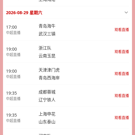
2026-08-29 星期六
青岛海牛
17:00
观看直播
中超直播
武汉三镇
浙江队
19:00
观看直播
中超直播
云南玉昆
天津津门虎
19:00
观看直播
中超直播
青岛西海岸
成都蓉城
19:35
观看直播
中超直播
辽宁铁人
上海申花
19:35
观看直播
中超直播
山东泰山