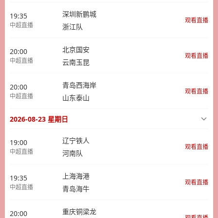
深圳新鹏城
19:35
观看直播
中超直播
浙江队
北京国安
20:00
观看直播
中超直播
云南玉昆
青岛西海岸
20:00
观看直播
中超直播
山东泰山
2026-08-23 星期日
辽宁铁人
19:00
观看直播
中超直播
河南队
上海海港
19:35
观看直播
中超直播
青岛海牛
重庆铜梁龙
20:00
观看直播