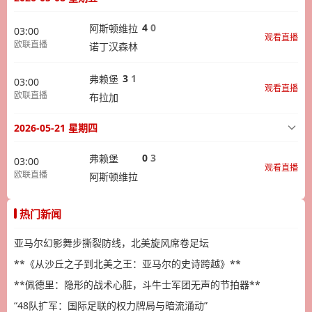
4
0
阿斯顿维拉
03:00
观看直播
欧联直播
诺丁汉森林
3
1
弗赖堡
03:00
观看直播
欧联直播
布拉加
2026-05-21 星期四
0
3
弗赖堡
03:00
观看直播
欧联直播
阿斯顿维拉
热门新闻
亚马尔幻影舞步撕裂防线，北美旋风席卷足坛
**《从沙丘之子到北美之王：亚马尔的史诗跨越》**
**佩德里：隐形的战术心脏，斗牛士军团无声的节拍器**
“48队扩军：国际足联的权力牌局与暗流涌动”