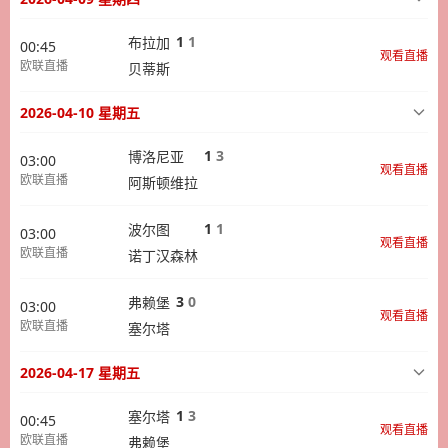
1
1
布拉加
00:45
观看直播
欧联直播
贝蒂斯
2026-04-10 星期五
1
3
博洛尼亚
03:00
观看直播
欧联直播
阿斯顿维拉
1
1
波尔图
03:00
观看直播
欧联直播
诺丁汉森林
3
0
弗赖堡
03:00
观看直播
欧联直播
塞尔塔
2026-04-17 星期五
1
3
塞尔塔
00:45
观看直播
欧联直播
弗赖堡