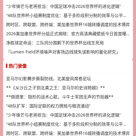
“少年锋芒与老将担当：中国足球冲击2026世界杯的进化逻辑”
“48队世界杯小组赛制度优化：基于多阶段积分制的效率与公平均衡路径”
跨时区、跨联盟、跨终端：美加墨世界杯16城转播调度的技术博弈
2026美加墨世界杯分组正式揭晓：官方高清典藏壁纸今日首度曝光
净胜球定命运：三队同分围剿下的世界杯出线生死局
「Lumen Field环境噪声对客场边线球失误影响的量化研究」
热门录像
亚马尔幻影舞步撕裂防线，北美旋风席卷足坛
**《从沙丘之子到北美之王：亚马尔的史诗跨越》**
**佩德里：隐形的战术心脏，斗牛士军团无声的节拍器**
“48队扩军：国际足联的权力牌局与暗流涌动”
“少年锋芒与老将担当：中国足球冲击2026世界杯的进化逻辑”
“48队世界杯小组赛制度优化：基于多阶段积分制的效率与公平均衡路径”
跨时区、跨联盟、跨终端：美加墨世界杯16城转播调度的技术博弈