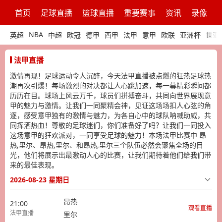
首页
足球直播
篮球直播
重要赛事
资讯
录像
NBA
英超
中超
欧冠
德甲
西甲
法甲
意甲
欧联
亚洲杯
世亚
法甲直播
激情再现！足球运动令人沉醉，今天法甲直播被点燃的狂热足球热
潮再次引爆！每场激烈的对决都让人心跳加速，每一幕精彩瞬间都
历历在目。球场上风云万千，球员们拼搏奋斗，共同向世界展现意
甲的魅力与激情。让我们一同聚精会神，见证这场场扣人心弦的角
逐，感受意甲独有的激情与魅力，为各自心中的球队呐喊助威，共
同挥洒热血！尊敬的足球迷们，你们准备好了吗？让我们一同投入
这场意甲的狂欢派对，一同享受足球的魅力！本场法甲比赛中 昂
热,里尔、昂热,里尔、和昂热,里尔三个队伍必然会聚焦全场的目
光，他们将展示出最激动人心的比赛，让我们期待着他们给我们带
来的最佳表现。
2026-08-23 星期日
昂热
21:00
观看直播
法甲直播
里尔