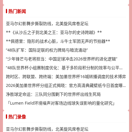
热门新闻
亚马尔幻影舞步撕裂防线，北美旋风席卷足坛
**《从沙丘之子到北美之王：亚马尔的史诗跨越》**
**佩德里：隐形的战术心脏，斗牛士军团无声的节拍器**
“48队扩军：国际足联的权力牌局与暗流涌动”
“少年锋芒与老将担当：中国足球冲击2026世界杯的进化逻辑”
“48队世界杯小组赛制度优化：基于多阶段积分制的效率与公平均衡路径”
跨时区、跨联盟、跨终端：美加墨世界杯16城转播调度的技术博弈
2026美加墨世界杯分组正式揭晓：官方高清典藏壁纸今日首度曝光
净胜球定命运：三队同分围剿下的世界杯出线生死局
「Lumen Field环境噪声对客场边线球失误影响的量化研究」
热门录像
亚马尔幻影舞步撕裂防线，北美旋风席卷足坛