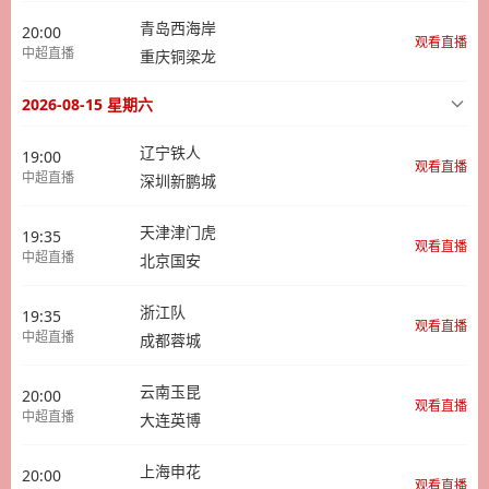
青岛西海岸
20:00
观看直播
中超直播
重庆铜梁龙
2026-08-15 星期六
辽宁铁人
19:00
观看直播
中超直播
深圳新鹏城
天津津门虎
19:35
观看直播
中超直播
北京国安
浙江队
19:35
观看直播
中超直播
成都蓉城
云南玉昆
20:00
观看直播
中超直播
大连英博
上海申花
20:00
观看直播