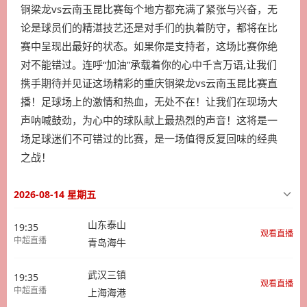
铜梁龙vs云南玉昆比赛每个地方都充满了紧张与兴奋，无
论是球员们的精湛技艺还是对手们的执着防守，都将在比
赛中呈现出最好的状态。如果你是支持者，这场比赛你绝
对不能错过。连呼“加油”承载着你的心中千言万语,让我们
携手期待并见证这场精彩的重庆铜梁龙vs云南玉昆比赛直
播！足球场上的激情和热血，无处不在！让我们在现场大
声呐喊鼓劲，为心中的球队献上最热烈的声音！这将是一
场足球迷们不可错过的比赛，是一场值得反复回味的经典
之战！
2026-08-14 星期五
山东泰山
19:35
观看直播
中超直播
青岛海牛
武汉三镇
19:35
观看直播
中超直播
上海海港