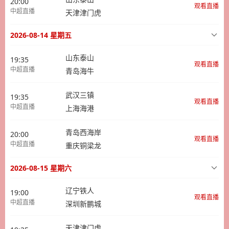
20:00
观看直播
中超直播
天津津门虎
2026-08-14 星期五
山东泰山
19:35
观看直播
中超直播
青岛海牛
武汉三镇
19:35
观看直播
中超直播
上海海港
青岛西海岸
20:00
观看直播
中超直播
重庆铜梁龙
2026-08-15 星期六
辽宁铁人
19:00
观看直播
中超直播
深圳新鹏城
天津津门虎