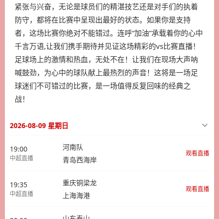
紧张与兴奋，无论是球员们的精湛技艺还是对手们的执着
防守，都将在比赛中呈现出最好的状态。如果你是支持
者，这场比赛你绝对不能错过。连呼“加油”承载着你的心中
千言万语,让我们携手期待并见证这场精彩的vs比赛直播！
足球场上的激情和热血，无处不在！让我们在现场大声呐
喊鼓劲，为心中的球队献上最热烈的声音！这将是一场足
球迷们不可错过的比赛，是一场值得反复回味的经典之
战！
2026-08-09 星期日
河南队
19:00
观看直播
中超直播
青岛西海岸
重庆铜梁龙
19:35
观看直播
中超直播
上海海港
山东泰山