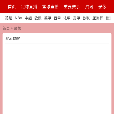
首页
足球直播
篮球直播
重要赛事
资讯
录像
NBA
英超
中超
欧冠
德甲
西甲
法甲
意甲
欧联
亚洲杯
世亚
首页
>
录像
暂无数据